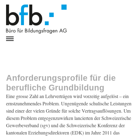
HOME
ANGEBOT
ÜBER UNS
REFERENZEN
Anforderungsprofile für die
PROJEKTE
berufliche Grundbildung
Anforderungsprofile
Eine grosse Zahl an Lehrverträgen wird vorzeitig aufgelöst – ein
ODA / VERBÄNDE
ernstzunehmendes Problem. Ungenügende schulische Leistungen
SCHULEN / BEHÖRDEN
sind einer der vielen Gründe für solche Vertragsauflösungen. Um
KONTAKT
diesem Problem entgegenzuwirken lancierten der Schweizerische
Gewerbeverband (sgv) und die Schweizerische Konferenz der
kantonalen Erziehungsdirektoren (EDK) im Jahre 2011 das