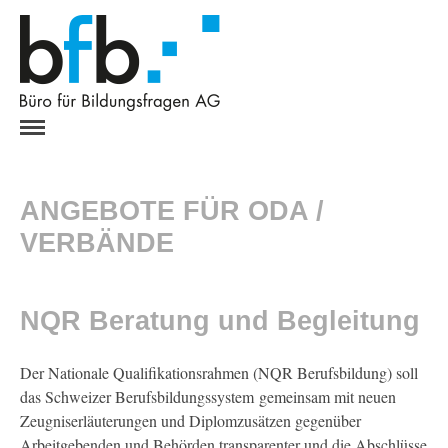
HOME
ANGEBOT
ANGEBOTE FÜR ODA /
ODA / VERBÄNDE
Strategische Steuerung
VERBÄNDE
Bildungsreglemente
Prüfungsstrukturen
NQR Beratung und Begleitung
Expertenschulung
Prüfungssekretariat
NQR Beratung und Begleitung
Der Nationale Qualifikationsrahmen (NQR Berufsbildung) soll
das Schweizer Berufsbildungssystem gemeinsam mit neuen
SCHULEN / BEHÖRDEN
Zeugniserläuterungen und Diplomzusätzen gegenüber
UNTERNEHMEN
Arbeitgebenden und Behörden transparenter und die Abschlüsse