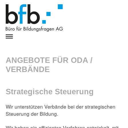
HOME
ANGEBOT
ANGEBOTE FÜR ODA /
ODA / VERBÄNDE
Strategische Steuerung
VERBÄNDE
Bildungsreglemente
Prüfungsstrukturen
Strategische Steuerung
Expertenschulung
Prüfungssekretariat
Wir unterstützen Verbände bei der strategischen
NQR Beratung und Begleitung
Steuerung der Bildung.
SCHULEN / BEHÖRDEN
UNTERNEHMEN
Wir haben ein effizientes Verfahren entwickelt, mit