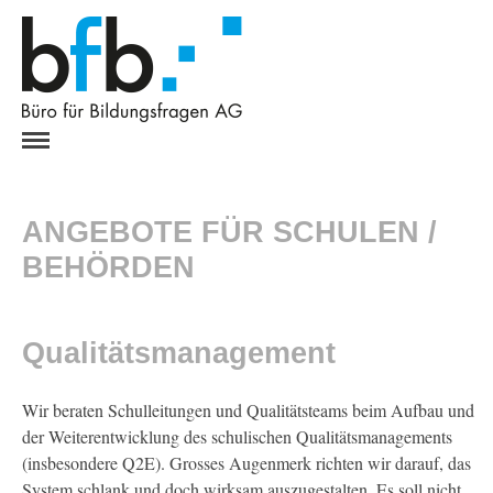
HOME
ANGEBOT
ANGEBOTE FÜR SCHULEN /
ODA / VERBÄNDE
SCHULEN / BEHÖRDEN
BEHÖRDEN
Qualitätsmanagement
Evaluation
Qualitätsmanagement
Dialogimpuls
Schulentwicklung
UNTERNEHMEN
Wir beraten Schulleitungen und Qualitätsteams beim Aufbau und
der Weiterentwicklung des schulischen Qualitätsmanagements
ÜBER UNS
(insbesondere Q2E). Grosses Augenmerk richten wir darauf, das
REFERENZEN
System schlank und doch wirksam auszugestalten. Es soll nicht